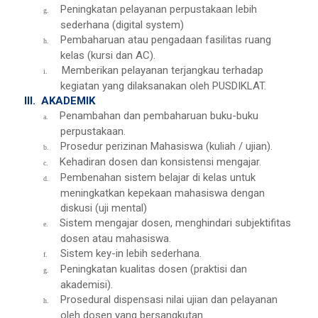
Peningkatan pelayanan perpustakaan lebih
g.
sederhana (digital system)
Pembaharuan atau pengadaan fasilitas ruang
h.
kelas (kursi dan AC).
Memberikan pelayanan terjangkau terhadap
i.
kegiatan yang dilaksanakan oleh PUSDIKLAT.
III.
AKADEMIK
Penambahan dan pembaharuan buku-buku
a.
perpustakaan.
Prosedur perizinan Mahasiswa (kuliah / ujian).
b.
Kehadiran dosen dan konsistensi mengajar.
c.
Pembenahan sistem belajar di kelas untuk
d.
meningkatkan kepekaan mahasiswa dengan
diskusi (uji mental)
Sistem mengajar dosen, menghindari subjektifitas
e.
dosen atau mahasiswa.
Sistem key-in lebih sederhana.
f.
Peningkatan kualitas dosen (praktisi dan
g.
akademisi).
Prosedural dispensasi nilai ujian dan pelayanan
h.
oleh dosen yang bersangkutan.