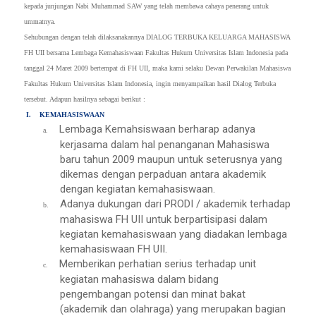
kepada junjungan Nabi Muhammad SAW yang telah membawa cahaya penerang untuk
ummatnya.
Sehubungan dengan telah dilaksanakannya DIALOG TERBUKA KELUARGA MAHASISWA
FH UII bersama Lembaga Kemahasiswaan Fakultas Hukum Universitas Islam Indonesia pada
tanggal 24 Maret 2009 bertempat di FH UII, maka kami selaku Dewan Perwakilan Mahasiswa
Fakultas Hukum Universitas Islam Indonesia, ingin menyampaikan hasil Dialog Terbuka
tersebut. Adapun hasilnya sebagai berikut :
I.
KEMAHASISWAAN
Lembaga Kemahsiswaan berharap adanya
a.
kerjasama dalam hal penanganan Mahasiswa
baru tahun 2009 maupun untuk seterusnya yang
dikemas dengan perpaduan antara akademik
dengan kegiatan kemahasiswaan.
Adanya dukungan dari PRODI / akademik terhadap
b.
mahasiswa FH UII untuk berpartisipasi dalam
kegiatan kemahasiswaan yang diadakan lembaga
kemahasiswaan FH UII.
Memberikan perhatian serius terhadap unit
c.
kegiatan mahasiswa dalam bidang
pengembangan potensi dan minat bakat
(akademik dan olahraga) yang merupakan bagian