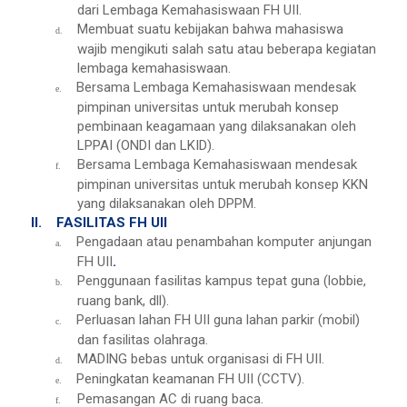
dari Lembaga Kemahasiswaan FH UII.
Membuat suatu kebijakan bahwa mahasiswa
d.
wajib mengikuti salah satu atau beberapa kegiatan
lembaga kemahasiswaan.
Bersama Lembaga Kemahasiswaan mendesak
e.
pimpinan universitas untuk merubah konsep
pembinaan keagamaan yang dilaksanakan oleh
LPPAI (ONDI dan LKID).
Bersama Lembaga Kemahasiswaan mendesak
f.
pimpinan universitas untuk merubah konsep KKN
yang dilaksanakan oleh DPPM.
II.
FASILITAS FH UII
Pengadaan atau penambahan komputer anjungan
a.
FH UII
.
Penggunaan fasilitas kampus tepat guna (lobbie,
b.
ruang bank, dll).
Perluasan lahan FH UII guna lahan parkir (mobil)
c.
dan fasilitas olahraga.
MADING bebas untuk organisasi di FH UII.
d.
Peningkatan keamanan FH UII (CCTV).
e.
Pemasangan AC di ruang baca.
f.