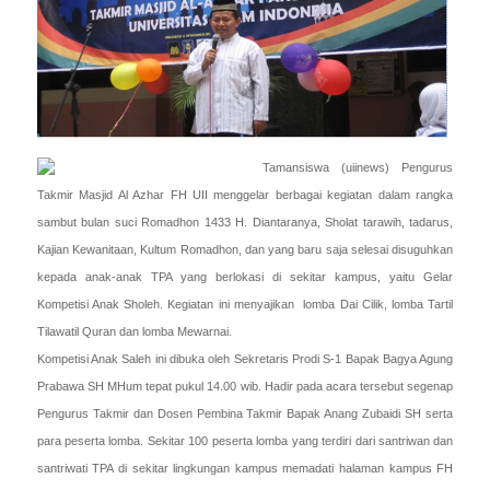
Tamansiswa (uiinews) Pengurus
Takmir Masjid Al Azhar FH UII menggelar berbagai kegiatan dalam rangka
sambut bulan suci Romadhon 1433 H. Diantaranya, Sholat tarawih, tadarus,
Kajian Kewanitaan, Kultum Romadhon, dan yang baru saja selesai disuguhkan
kepada anak-anak TPA yang berlokasi di sekitar kampus, yaitu Gelar
Kompetisi Anak Sholeh. Kegiatan ini menyajikan lomba Dai Cilik, lomba Tartil
Tilawatil Quran dan lomba Mewarnai.
Kompetisi Anak Saleh ini dibuka oleh Sekretaris Prodi S-1 Bapak Bagya Agung
Prabawa SH MHum tepat pukul 14.00 wib. Hadir pada acara tersebut segenap
Pengurus Takmir dan Dosen Pembina Takmir Bapak Anang Zubaidi SH serta
para peserta lomba. Sekitar 100 peserta lomba yang terdiri dari santriwan dan
santriwati TPA di sekitar lingkungan kampus memadati halaman kampus FH