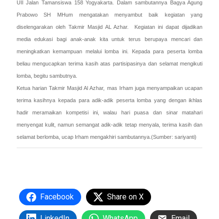
UII Jalan Tamansiswa 158 Yogyakarta. Dalam sambutannya Bagya Agung
Prabowo SH MHum mengatakan menyambut baik kegiatan yang
diselengarakan oleh Takmir Masjid AL Azhar. Kegiatan ini dapat dijadikan
media edukasi bagi anak-anak kita untuk terus berupaya mencari dan
meningkatkan kemampuan melalui lomba ini. Kepada para peserta lomba
beliau mengucapkan terima kasih atas partisipasinya dan selamat mengikuti
lomba, begitu sambutnya.
Ketua harian Takmir Masjid Al Azhar, mas Irham juga menyampaikan ucapan
terima kasihnya kepada para adik-adik peserta lomba yang dengan ikhlas
hadir meramaikan kompetisi ini, walau hari puasa dan sinar matahari
menyengat kulit, namun semangat adik-adik tetap menyala, terima kasih dan
selamat berlomba, ucap Irham mengakhiri sambutannya.(Sumber: sariyanti)
Facebook
Share on X
LinkedIn
WhatsApp
Email