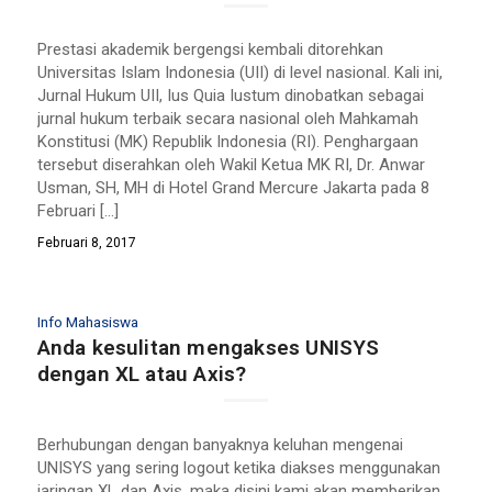
Prestasi akademik bergengsi kembali ditorehkan
Universitas Islam Indonesia (UII) di level nasional. Kali ini,
Jurnal Hukum UII, Ius Quia Iustum dinobatkan sebagai
jurnal hukum terbaik secara nasional oleh Mahkamah
Konstitusi (MK) Republik Indonesia (RI). Penghargaan
tersebut diserahkan oleh Wakil Ketua MK RI, Dr. Anwar
Usman, SH, MH di Hotel Grand Mercure Jakarta pada 8
Februari […]
Februari 8, 2017
Info Mahasiswa
Anda kesulitan mengakses UNISYS
dengan XL atau Axis?
Berhubungan dengan banyaknya keluhan mengenai
UNISYS yang sering logout ketika diakses menggunakan
jaringan XL dan Axis, maka disini kami akan memberikan