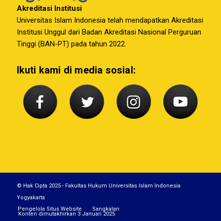
Akreditasi Institusi
Universitas Islam Indonesia telah mendapatkan Akreditasi
Institusi Unggul dari Badan Akreditasi Nasional Perguruan
Tinggi (BAN-PT) pada tahun 2022.
Ikuti kami di media sosial:
© Hak Cipta 2025 - Fakultas Hukum Universitas Islam Indonesia
Yogyakarta
Pengelola Situs Website
Sangkalan
Konten dimutakhirkan 3 Januari 2025