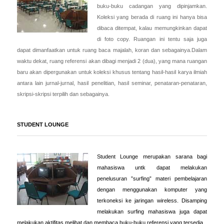
buku-buku cadangan yang dipinjamkan.
Koleksi yang berada di ruang ini hanya bisa
dibaca ditempat, kalau memungkinkan dapat
di foto copy. Ruangan ini tentu saja juga
dapat dimanfaatkan untuk ruang baca majalah, koran dan sebagainya.Dalam
waktu dekat, ruang referensi akan dibagi menjadi 2 (dua), yang mana ruangan
baru akan dipergunakan untuk koleksi khusus tentang hasil-hasil karya ilmiah
antara lain jurnal-jurnal, hasil penelitian, hasil seminar, penataran-penataran,
skripsi-skripsi terpilih dan sebagainya.
STUDENT LOUNGE
Student Lounge merupakan sarana bagi
mahasiswa untk dapat melakukan
penelusuran ”surfing” materi pembelajaran
dengan menggunakan komputer yang
terkoneksi ke jaringan wireless. Disamping
melakukan surfing mahasiswa juga dapat
melakukan aktifitas melihat dan membaca buku-buku referensi yang tersedia.