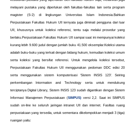
melayani pustaka yang diperlukan oleh fakultas-fakultas lain serta program
magister (S-2) di lingkungan Universitas Islam Indonesia.Bahkan
Perpustakaan Fakultas Hukum UII ternyata juga diminati pengguna dari luar
UII, khususnya untuk koleksi referensi, tentu saja melalui prosedur yang
berlaku.Perpustakaan Fakultas Hukum UII sampai saat ini mempunyai koleksi
kurang lebih 9.600 judul dengan jumlah buku 41.500 eksemplar.Koleksi utama
adalah buku-buku yang terkait dengan bidang hukum, kemudian koleksi umum
serta koleksi yang bersifat referensi. Untuk mengelola koleksi tersebut,
Perpustakaan Fakultas Hukum UII menggunakan pedoman DDC edisi 20
serta menggunakan sistem komputerisasi ‘Sistem INSIS 123’. Seiring
perkembangan Intormation and Technology serta untuk mendukung
terciptanya Digital Library, Sistem INSIS 123 sudah digantikan dengan Sistem
Informasi Manajemen Perpustakaan (
SIMPUS)
versi 2,2. Saat ini SIMPUS
sudah on-line ke seluruh jaringan intranet UII dan internet. Fasiltas ruang
perpustakaan yang tersedia, untuk sementara dikelompokkan menjadi 3 (tiga)
ruangan yaitu: