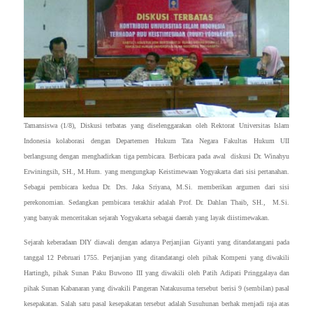
Tamansiswa (1/8), Diskusi terbatas yang diselenggarakan oleh Rektorat Universitas Islam
Indonesia kolaborasi dengan Departemen Hukum Tata Negara Fakultas Hukum UII
berlangsung dengan menghadirkan tiga pembicara. Berbicara pada awal diskusi Dr. Winahyu
Erwiningsih, SH., M.Hum. yang mengungkap Keistimewaan Yogyakarta dari sisi pertanahan.
Sebagai pembicara kedua Dr. Drs. Jaka Sriyana, M.Si. memberikan argumen dari sisi
perekonomian. Sedangkan pembicara terakhir adalah Prof. Dr. Dahlan Thaib, SH., M.Si.
yang banyak menceritakan sejarah Yogyakarta sebagai daerah yang layak diistimewakan.
Sejarah keberadaan DIY diawali dengan adanya Perjanjian Giyanti yang ditandatangani pada
tanggal 12 Pebruari 1755. Perjanjian yang ditandatangi oleh pihak Kompeni yang diwakili
Hartingh, pihak Sunan Paku Buwono III yang diwakili oleh Patih Adipati Pringgalaya dan
pihak Sunan Kabanaran yang diwakili Pangeran Natakusuma tersebut berisi 9 (sembilan) pasal
kesepakatan. Salah satu pasal kesepakatan tersebut adalah Susuhunan berhak menjadi raja atas