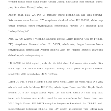
otonomi khusus selain diatur dengan Undang-Undang diberlakukan pula ketentuan khusus
yang diatur dalam Undang-Undang lain.
Adapun dalam Pasal 226 ayat (2) mengatur khusus keistimewaan DIY yang berbunyi:
Keistimewaan untuk Provinsi DIY sebagaimana dimaksud dalam UU 22/1999, adalah tetap
dengan ketentuan bahwa penyelenggaraan pemerintahan Provinsi DIY didasarkan pada
Undang-Undang ini”.
Pasal 122 UU 22/1999 : “Keistimewaan untuk Propinsi Daerah Istimewa Aceh dan Propinsi
DIY, sebagaimana dimaksud dalam UU 5/1974, adalah tetap dengan ketentuan bahwa
penyelenggaraan pemerintahan Propinsi Istimewa Aceh dan Propinsi Istimewa Yogyakarta
didasarkan pada undang-undang ini.
UU 22/1999 ini tidak aspiratif, maka dari itu tidak dapat dilaksanakan alias mandul. Kita
masih ingat, atas desakan rakyat Yogyakarta akhirnya proses pengisian jabatan Gubernur
priode 2003-2008 mengabaikan UU 22 /1999 ini.
Dalam UU 5/1974, Pasal 91 hunif b di atur bahwa Kepala Daerah dan Wakil Kepala DIY yang
ada pada saat mulai berlakunya UU 5/1974, adalah Kepala Daerah dan Wakil Kepala Daerah
menurut UU 5/1974 dengan sebutan Kepala DIY dan Wakil Kepala DIY dan, yang tidak
terikat pada ketentuan masa jabatan, syarat dan cara pengangkatan bagi Kepala Daerah dan
Wakil Kepala Daerah. UU 5/1974 merupakan kesepakatan Pemerintah dan DPR-RI untuk
mempertahankan kedudukan istimewa bagi DIY dengan keistimewaan yang terletak pada