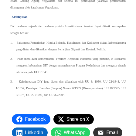
Istana Gedung Agung Yogyakarta dan selama itu pembiayaan jalannya pemenntahan
ditanggung oleh kasultanan Yogyakarta.
Kesimpulan
Dari landasan sejarah dan landasan yuridis konstitusional tersebut dapat ditarik kesimpulan
sebagai berikut:
1. Pada masa Pemeritahan Hindia Belanda, Kasultanan dan Kadipaten diakui keberadaannya
yang diatur dan dikuatkan dengan Perjanjian Giyanti dan Kontrak Politik.
2. Pada masa awal kemerdekaan, Presiden Republik Indonesia yang pertama, Ir. Soekarno
mengakui keberadaan DIY dengan mengeluarkan Piagam Kedudukan dan mengatur daerah
istimewa pada UUD 1945.
3. Keistimewaan DIY juga diatur dan dikuatkan oleh UU 3/ 1950, UU 22/1948, UU
1/1957, Penetapan Presiden (Penpres) Nomor 6/1959 (Disempurnakan), UU 18/1965, UU
5/1974, UU 22 /1999, dan UU 32/2004.
Facebook
Share on X
LinkedIn
WhatsApp
Email