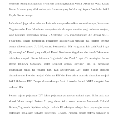
ketentuan tentang masa jabatan, syarat dan cara pengangkatan Kepala Daerah dan Wakil Kepala
Daerah Istimewa yang tidak terikat pada ketentuan yang berlaku bagi kepala Daerah dan Wakil
Kepala Daerah lainnya.
Perlu dicatal juga bahwa sebelum Indonesia mcmproklamasikan kemerdekaannya, Kasultanan
Yogyakarta dan Pura Pakualaman merupakan sebuah negara merdeka yang berbentuk kerajaan,
yang kemudian berdasarkan amanat 5 September 1945 menggabungkan diri dengan NKRI.
Selanjutnya Negara memberikan pengakuaan keistimewaan terhadap dua kerajaan tersebut
dengan dikeluarkannya UU 3/50, tentang Pembentukan DIY yang antara lain pada Pasal 1 ayat
(1) menetapkan” Daerah yang rneliputi Daerah Kasultanan Yogyakarta dan daerah Pakualaman
ditetapkan menjadi Daerah Istimewa Yogyakarta” dan Pasal 1 ayat (2) menetapkan bahwa
Daerah Istimewa Yogyakarta adalah setingkat dengan Provinsi”. Hal ini merupakan
penghargaan negara RI terhadap DIY. Ruh keistimewaan DIY adalah Sultan otomatis
ditetapkan oleh Presiden menjadi Gubernur DIY dan Paku Alam otomatis ditetapkan menjadi
Wakil Gubernur DIY. Dengan dirumuskannya Pasal 1 tersebut berarti NKRI mengakui hak
asal-usul DIY.
Peranan sejarah perjuangan DIY dalam perjuangan pergerakan nasional dapat dilihat pada saat
situasi Jakarta sebagai ibukota RI yang dalam kritis karena ancaman Pemenntah Kolonial
Belanda,Yogyakarta dijadikan sebagai ibukota RI sekaligus sebagai basis perjuangan untuk
melakukan perlawanan terhadap imprelisme Belanda. Presiden beserta stafnya berkantor di