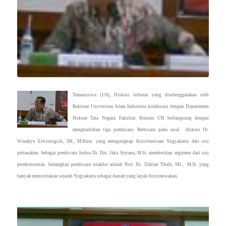
Tamansiswa (1/8), Diskusi terbatas yang diselenggarakan oleh
Rektorat Universitas Islam Indonesia kolaborasi dengan Departemen
Hukum Tata Negara Fakultas Hukum UII berlangsung dengan
menghadirkan tiga pembicara. Berbicara pada awal diskusi Dr.
Winahyu Erwiningsih, SH., M.Hum. yang mengungkap Keistimewaan Yogyakarta dari sisi
pertanahan. Sebagai pembicara kedua Dr. Drs. Jaka Sriyana, M.Si. memberikan argumen dari sisi
perekonomian. Sedangkan pembicara terakhir adalah Prof. Dr. Dahlan Thaib, SH., M.Si. yang
banyak menceritakan sejarah Yogyakarta sebagai daerah yang layak diistimewakan.