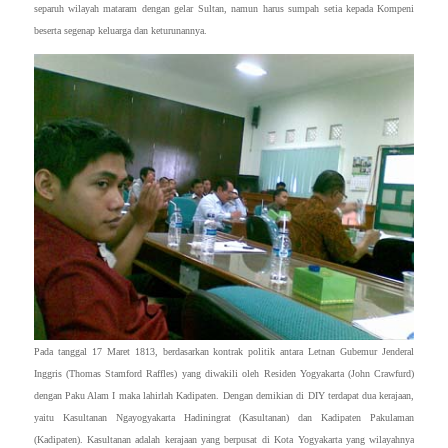
separuh wilayah mataram dengan gelar Sultan, namun harus sumpah setia kepada Kompeni
beserta segenap keluarga dan keturunannya.
Pada tanggal 17 Maret 1813, berdasarkan kontrak politik antara Letnan Gubemur Jenderal
Inggris (Thomas Stamford Raffles) yang diwakili oleh Residen Yogyakarta (John Crawfurd)
dengan Paku Alam I maka lahirlah Kadipaten. Dengan demikian di DIY terdapat dua kerajaan,
yaitu Kasultanan Ngayogyakarta Hadiningrat (Kasultanan) dan Kadipaten Pakulaman
(Kadipaten). Kasultanan adalah kerajaan yang berpusat di Kota Yogyakarta yang wilayahnya