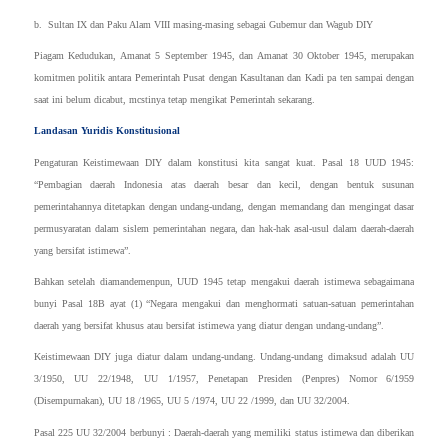
b. Sultan IX dan Paku Alam VIII masing-masing sebagai Gubemur dan Wagub DIY
Piagam Kedudukan, Amanat 5 September 1945, dan Amanat 30 Oktober 1945, merupakan
komitmen politik antara Pemerintah Pusat dengan Kasultanan dan Kadi pa ten sampai dengan
saat ini belum dicabut, mcstinya tetap mengikat Pemerintah sekarang.
Landasan Yuridis Konstitusional
Pengaturan Keistimewaan DIY dalam konstitusi kita sangat kuat. Pasal 18 UUD 1945:
“Pembagian daerah Indonesia atas daerah besar dan kecil, dengan bentuk susunan
pemerintahannya ditetapkan dengan undang-undang, dengan memandang dan mengingat dasar
permusyaratan dalam sislem pemerintahan negara, dan hak-hak asal-usul dalam daerah-daerah
yang bersifat istimewa”.
Bahkan setelah diamandemenpun, UUD 1945 tetap mengakui daerah istimewa sebagaimana
bunyi Pasal 18B ayat (1) “Negara mengakui dan menghormati satuan-satuan pemerintahan
daerah yang bersifat khusus atau bersifat istimewa yang diatur dengan undang-undang”.
Keistimewaan DIY juga diatur dalam undang-undang. Undang-undang dimaksud adalah UU
3/1950, UU 22/1948, UU 1/1957, Penetapan Presiden (Penpres) Nomor 6/1959
(Disempurnakan), UU 18 /1965, UU 5 /1974, UU 22 /1999, dan UU 32/2004.
Pasal 225 UU 32/2004 berbunyi : Daerah-daerah yang memiliki status istimewa dan diberikan