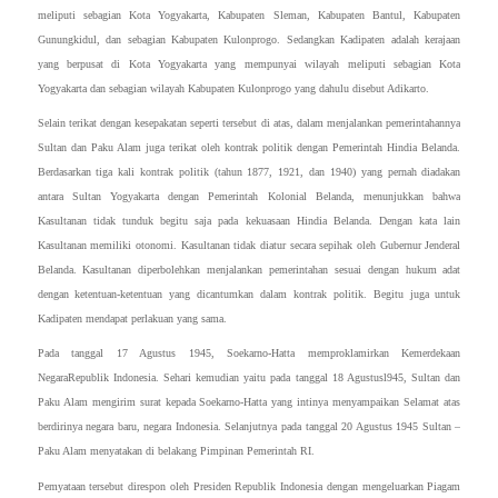
meliputi sebagian Kota Yogyakarta, Kabupaten Sleman, Kabupaten Bantul, Kabupaten
Gunungkidul, dan sebagian Kabupaten Kulonprogo. Sedangkan Kadipaten adalah kerajaan
yang berpusat di Kota Yogyakarta yang mempunyai wilayah meliputi sebagian Kota
Yogyakarta dan sebagian wilayah Kabupaten Kulonprogo yang dahulu disebut Adikarto.
Selain terikat dengan kesepakatan seperti tersebut di atas, dalam menjalankan pemerintahannya
Sultan dan Paku Alam juga terikat oleh kontrak politik dengan Pemerintah Hindia Belanda.
Berdasarkan tiga kali kontrak politik (tahun 1877, 1921, dan 1940) yang pernah diadakan
antara Sultan Yogyakarta dengan Pemerintah Kolonial Belanda, menunjukkan bahwa
Kasultanan tidak tunduk begitu saja pada kekuasaan Hindia Belanda. Dengan kata lain
Kasultanan memiliki otonomi. Kasultanan tidak diatur secara sepihak oleh Gubernur Jenderal
Belanda. Kasultanan diperbolehkan menjalankan pemerintahan sesuai dengan hukum adat
dengan ketentuan-ketentuan yang dicantumkan dalam kontrak politik. Begitu juga untuk
Kadipaten mendapat perlakuan yang sama.
Pada tanggal 17 Agustus 1945, Soekarno-Hatta memproklamirkan Kemerdekaan
NegaraRepublik Indonesia. Sehari kemudian yaitu pada tanggal 18 Agustusl945, Sultan dan
Paku Alam mengirim surat kepada Soekarno-Hatta yang intinya menyampaikan Selamat atas
berdirinya negara baru, negara Indonesia. Selanjutnya pada tanggal 20 Agustus 1945 Sultan –
Paku Alam menyatakan di belakang Pimpinan Pemerintah RI.
Pemyataan tersebut direspon oleh Presiden Republik Indonesia dengan mengeluarkan Piagam