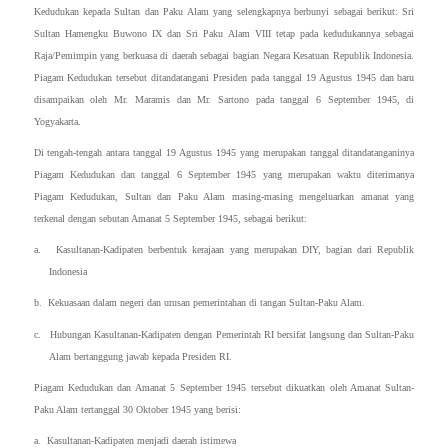
Kedudukan kepada Sultan dan Paku Alam yang selengkapnya berbunyi sebagai berikut: Sri
Sultan Hamengku Buwono IX dan Sri Paku Alam VIII tetap pada kedudukannya sebagai
Raja/Pemimpin yang berkuasa di daerah sebagai bagian Negara Kesatuan Republik Indonesia.
Piagam Kedudukan tersebut ditandatangani Presiden pada tanggal 19 Agustus 1945 dan baru
disampaikan oleh Mr. Maramis dan Mr. Sartono pada tanggal 6 September 1945, di
Yogyakarta.
Di tengah-tengah antara tanggal 19 Agustus 1945 yang merupakan tanggal ditandatanganinya
Piagam Kedudukan dan tanggal 6 September 1945 yang merupakan waktu diterimanya
Piagam Kedudukan, Sultan dan Paku Alam masing-masing mengeluarkan amanat yang
terkenal dengan sebutan Amanat 5 September 1945, sebagai berikut:
a. Kasultanan-Kadipaten berbentuk kerajaan yang merupakan DIY, bagian dari Republik
Indonesia
b. Kekuasaan dalam negeri dan urusan pemerintahan di tangan Sultan-Paku Alam.
c. Hubungan Kasultanan-Kadipaten dengan Pemerintah RI bersifat langsung dan Sultan-Paku
Alam bertanggung jawab kepada Presiden RI.
Piagam Kedudukan dan Amanat 5 September 1945 tersebut dikuatkan oleh Amanat Sultan-
Paku Alam tertanggal 30 Oktober 1945 yang berisi:
a. Kasultanan-Kadipaten menjadi daerah istimewa