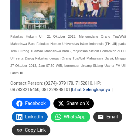
Fakultas Hukum UII, 21 Oktober 2013. Mengundang Orang Tua/Wali
Mahasiswa Baru Fakultas Hukum Universitas Islam Indonesia (FH UII) pada
Temu Orang Tua/Wali Mahasiswa baru (Penjelasan Sistem Pendidikan di FH
UII serta Dialog Fakultas dengan Orang Tua/Wali Mahasiswa Baru), Minggu
27 Oktober 2013, Jam 07.30 WIB, bertempat diruang Sidang Utama FH UII
Lantai III
Contact Person: (0274)-379178, 7152010, HP:
087838216450, 081229848101|
Lihat Selengkapnya
|
Facebook
Share on X
LinkedIn
WhatsApp
Email
Copy Link