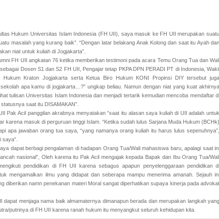
ultas Hukum Universitas Islam Indonesia (FH UII), saya masuk ke FH UII merupakan suat
tu masalah yang kurang baik”. “Dengan latar belakang Anak Kolong dan saat itu Ayah da
an niat untuk kuliah di Jogjakarta”.
 alumni FH UII angkatan 76 ketika memberikan testimoni pada acara Temu Orang Tua dan Wal
t sebagai Dosen S1 dan S2 FH UII, Pengajar tetap PKPA DPN PERADI PT di Indonesia, Waki
kum Kraton Jogjakarta serta Ketua Biro Hukum KONI Propinsi DIY tersebut jug
sekolah apa kamu di jogjakarta…?” ungkap beliau. Namun dengan niat yang kuat akhirny
elihat tulisan Universitas Islam Indonesia dan menjadi tertarik kemudian mencoba mendaftar d
h statusnya saat itu DISAMAKAN”.
II Pak Acil panggilan akrabnya menyatakan ”saat itu alasan saya kuliah di UII adalah untu
ar karena masuk di perguruan tinggi Islam. “Ketika sudah lulus Sarjana Muda Hukum (BCHk
i apa jawaban orang tua saya, “yang namanya orang kuliah itu harus lulus sepenuhnya”
i saya”.
 saya dapat berbagi pengalaman di hadapan Orang Tua/Wali mahasiswa baru, apalagi saat in
 kancah nasional”, Oleh karena itu Pak Acil mengajak kepada Bapak dan Ibu Orang Tua/Wal
ngikuti pendidikan di FH UII karena sebagus apapun penyelenggaraan pendidikan d
ntuk mengamalkan ilmu yang didapat dan seberapa mampu menerima amanah. Sejauh in
 diberikan namn penekanan materi Moral sangat diperhatikan supaya kinerja pada advoka
 UII dapat menjaga nama baik almamaternya dimanapun berada dan merupakan langkah yan
tra/putrinya di FH UII karena ranah hukum itu menyangkut seluruh kehidupan kita.