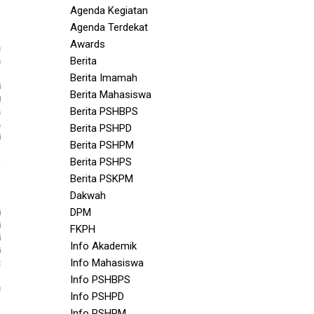
Agenda Kegiatan
Agenda Terdekat
Awards
u
Berita
n
Berita Imamah
i
Berita Mahasiswa
l
Berita PSHBPS
a
a
Berita PSHPD
i
Berita PSHPM
Berita PSHPS
k
)
Berita PSKPM
,
Dakwah
DPM
i
i
FKPH
i
Info Akademik
i
Info Mahasiswa
t
Info PSHBPS
g
Info PSHPD
Info PSHPM