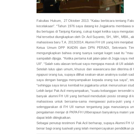
Fakultas Hukum, 27 Oktober 2013. “Kalau berbicara tentang Fak
kecelakaan”. “Tahun 1976 saya datang ke Jogjakarta membawa sua
ibu bertugas di Tanjung Karang, cukup kaget ketika saya mengutarak
Hal tersebut diungkapkan oleh Dr. Acil Suyanto, SH., MH., MBA.,
mahasiswa baru T.A. 2013/2014. Alumni FH UII yang kini menjaba
Ketua Umum DPP IKADIN dam DPN PERADI, Sekretaris Tim Hu
mengungkapkan bahwa orang tuanya sangat kaget saat itu ”mau 
sampailah dijogja. “Ketika pertama kali jalan-jalan di Jogja saya m
UII”. “Salah satu alasan terkuat saya mengapa masuk di UII adala
Setelah lulus ujian umum, khusus dan wawancara dan diterima di U
ngapusi
orang tua, supaya dilihat seakan-akan anaknya sudah sad
saya dengan bangga menyampaikan kepada orang tua saya”, tetap
“sehingga saya terus kembali ke jogjakarta untuk menuruskan stud
Lebih lanjut Pak Acil menyampaikan, “suatu kebanggan tersendiri
banyak alumni FH UII yang berhasil menduduki posisi strategi di
mahasiswa untuk bersama-sama mengawasi putra-putri yang me
selenggarakan di FH UII namun tergantung juga manusianya u
pengalaman menjar di PKPA FH UIIberapaun banyaknya materi yang
dapat lebih ditingkatkan.
Sebagai penutup testimoni Pak Acil berharap, supaya Alumni FH
benar bagi orang tua/wali yang telah mempercayakan pendidikan pu