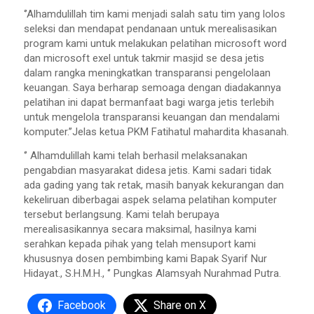
‘’Alhamdulillah tim kami menjadi salah satu tim yang lolos
seleksi dan mendapat pendanaan untuk merealisasikan
program kami untuk melakukan pelatihan microsoft word
dan microsoft exel untuk takmir masjid se desa jetis
dalam rangka meningkatkan transparansi pengelolaan
keuangan. Saya berharap semoaga dengan diadakannya
pelatihan ini dapat bermanfaat bagi warga jetis terlebih
untuk mengelola transparansi keuangan dan mendalami
komputer.’’Jelas ketua PKM Fatihatul mahardita khasanah.
‘’ Alhamdulillah kami telah berhasil melaksanakan
pengabdian masyarakat didesa jetis. Kami sadari tidak
ada gading yang tak retak, masih banyak kekurangan dan
kekeliruan diberbagai aspek selama pelatihan komputer
tersebut berlangsung. Kami telah berupaya
merealisasikannya secara maksimal, hasilnya kami
serahkan kepada pihak yang telah mensuport kami
khususnya dosen pembimbing kami Bapak Syarif Nur
Hidayat., S.H.M.H., ‘’ Pungkas Alamsyah Nurahmad Putra.
Facebook
Share on X