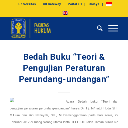
Universitas
UII Gateway
Portal FH
Unisys
Bedah Buku “Teori &
Pengujian Peraturan
Perundang-undangan”
Acara Bedah buku “Teori dan
pengujian peraturan perundang-undangan” karya Dr. Hj. Ni’matul Huda SH.,
M.Hum dan Riri Nazriyah, SH., MHdiselenggarakan pada hari senin, 27
Februari 2012 di ruang sidang utama lantai III FH UII Jalan Taman Siswa No