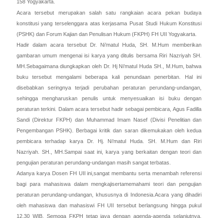
158 Yogyakarta.
Acara tersebut merupakan salah satu rangkaian acara pekan budaya
konstitusi yang terselenggara atas kerjasama Pusat Studi Hukum Konstitusi
(PSHK) dan Forum Kajian dan Penulisan Hukum (FKPH) FH UII Yogyakarta.
Hadir dalam acara tersebut Dr. Ni’matul Huda, SH. M.Hum memberikan
gambaran umum mengenai isi karya yang ditulis bersama Riri Nazriyah SH.
MH.Sebagaimana diungkapkan oleh Dr. Hj Ni’matul Huda SH., M.Hum, bahwa
buku tersebut mengalami beberapa kali penundaan penerbitan. Hal ini
disebabkan seringnya terjadi perubahan peraturan perundang-undangan,
sehingga mengharuskan penulis untuk menyesuaikan isi buku dengan
peraturan terkini. Dalam acara tersebut hadir sebagai pembicara, Agus Fadilla
Sandi (Direktur FKPH) dan Muhammad Imam Nasef (Divisi Penelitian dan
Pengembangan PSHK). Berbagai kritik dan saran dikemukakan oleh kedua
pembicara terhadap karya Dr. Hj. Ni’matul Huda. SH. M.Hum dan Riri
Nazriyah. SH., MH.Sampai saat ini, karya yang berkaitan dengan teori dan
pengujian peraturan perundang-undangan masih sangat terbatas.
Adanya karya Dosen FH UII ini,sangat membantu serta menambah referensi
bagi para mahasiswa dalam mengkajisertamemahami teori dan pengujian
peraturan perundang-undangan, khususnya di Indonesia.Acara yang dihadiri
oleh mahasiswa dan mahasiswi FH UII tersebut berlangsung hingga pukul
12.30 WIB.
Semoga FKPH tetap jaya dengan agenda-agenda selanjutnya.