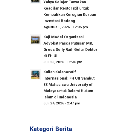
Yahya Selajar Tawarkan
Keadilan Restoratif untuk
Kembalikan Kerugian Korban
Investasi Bodong
Agustus 1, 2026 - 12:05 pm
Kaji Model Organisasi
Advokat Pasca Putusan MK,
Grees Selly Raih Gelar Doktor
di FH UII
Juli 25, 2026 - 12:36 pm
Kuliah Kolaboratif
Internasional: FH UII Sambut
33 Mahasiswa University of
u
Malaya untuk Dalami Hukum
g
Islam di Indonesia
i
Juli 24, 2026 - 2:47 pm
k
a
n
i
Kategori Berita
i