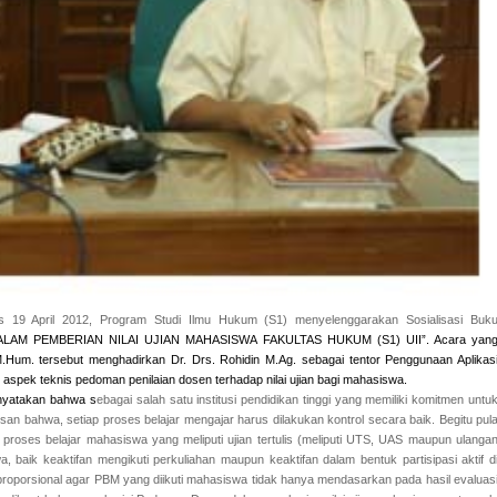
 19 April 2012, Program Studi Ilmu Hukum (S1) menyelenggarakan Sosialisasi Buk
LAM PEMBERIAN NILAI UJIAN MAHASISWA FAKULTAS HUKUM
(S1)
UII
”. Acara yan
.Hum. tersebut menghadirkan Dr. Drs. Rohidin M.Ag. sebagai tentor Penggunaan Aplikas
 aspek teknis pedoman penilaian dosen terhadap nilai ujian bagi mahasiswa.
nyatakan bahwa s
ebagai salah satu institusi pendidikan tinggi yang memiliki komitmen untu
usan bahwa
,
setiap proses belajar mengajar harus dilakukan kontrol secara baik. Begitu pul
p proses belajar mahasiswa yang meliputi ujian tertulis (meliputi UTS, UAS maupun ulanga
, baik keaktifan mengikuti perkuliahan maupun keaktifan dalam bentuk partisipasi aktif d
g proporsional agar PBM yang diikuti mahasiswa tidak hanya mendasarkan pada hasil evaluas