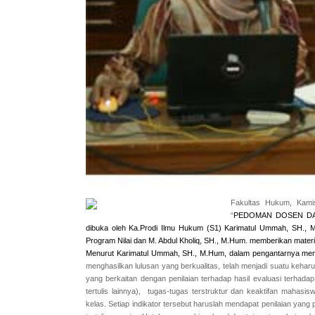
Fakultas Hukum, Kamis
“
PEDOMAN DOSEN DA
dibuka oleh Ka.Prodi Ilmu Hukum (S1) Karimatul Ummah, SH., M
Program Nilai dan M. Abdul Kholiq, SH., M.Hum. memberikan materi
Menurut Karimatul Ummah, SH., M.Hum, dalam pengantarnya me
menghasilkan lulusan yang berkualitas,
telah
menjadi suatu kehar
yang berkaitan dengan penilaian terhadap hasil evaluasi terhada
tertulis lainnya),
tugas-tugas terstruktur dan keaktifan mahasiswa
kelas. Setiap indikator tersebut haruslah mendapat penilaian yan