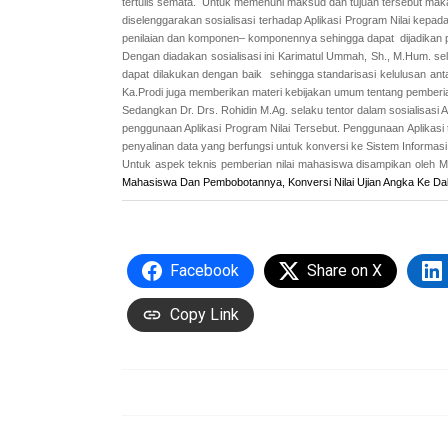
tertulis semata.
Untuk memenuhi maksud dan tujuan tersebut
mak
diselenggarakan sosialisasi terhadap Aplikasi Program Nilai
kepada
penilaian dan
komponen
–
komponen
nya
sehingga dapat dijadikan
Dengan diadakan sosialisasi ini Karimatul Ummah, Sh., M.Hum. se
dapat dilakukan dengan baik sehingga standarisasi
kelulusan ant
Ka.Prodi juga memberikan materi kebijakan umum tentang pemberian
Sedangkan Dr. Drs. Rohidin M.Ag. selaku tentor dalam sosialisasi A
penggunaan Aplikasi Program Nilai Tersebut. Penggunaan Aplikasi t
penyalinan data yang berfungsi untuk konversi ke Sistem Informas
Untuk aspek teknis pemberian nilai mahasiswa disampikan oleh M. 
Mahasiswa Dan Pembobotannya, Konversi Nilai Ujian Angka Ke Dala
Facebook
Share on X
Copy Link