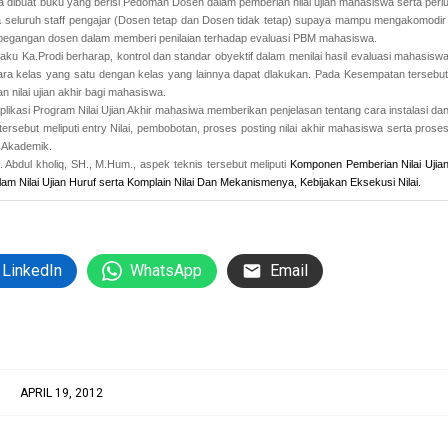
a
dibuat buku yang berisi Pedoman Dosen dalam pemberian nilai ujian mahasiswa
serta perl
 seluruh staff pengajar (Dosen tetap dan Dosen tidak tetap) supaya mampu
mengakomodi
 pegangan dosen dalam
memberi penilaian t
erhadap evaluasi PBM mahasiswa.
laku Ka.Prodi berharap,
kontrol dan standar obyektif dalam menilai hasil evaluasi mahasisw
ara kelas yang satu dengan kelas yang lainnya
dapat dlakukan. Pada Kesempatan tersebu
 nilai ujian akhir bagi mahasiswa.
plikasi Program Nilai Ujian Akhir mahasiwa memberikan penjelasan tentang cara instalasi da
ersebut meliputi entry Nilai, pembobotan, proses posting nilai akhir mahasiswa serta prose
i Akademik.
Abdul kholiq, SH., M.Hum., aspek teknis tersebut meliputi
Komponen Pemberian Nilai Ujia
m Nilai Ujian Huruf serta
Komplain Nilai Dan Mekanismenya, Kebijakan Eksekusi Nilai.
LinkedIn
WhatsApp
Email
APRIL 19, 2012