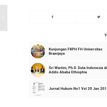
Perkembangan Filsafat
Hukum (Islam) dan
implikasinya pada
Keilmuan Hukum
Y
Kunjungan FKPH FH Universitas
Brawijaya
Sri Wartini, Ph.D. Duta Indonesia di
Addis Ababa Ethiophia
Jurnal Hukum No1 Vol 20 Jan 201