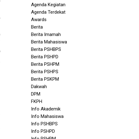
u
Agenda Kegiatan
r
Agenda Terdekat
a
Awards
t
Berita
Berita Imamah
n
s
Berita Mahasiswa
Berita PSHBPS
n
Berita PSHPD
Berita PSHPM
Berita PSHPS
Berita PSKPM
Dakwah
DPM
FKPH
Info Akademik
Info Mahasiswa
Info PSHBPS
Info PSHPD
Info PSHPM