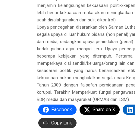
menjamin kelangsungan kekuasaan politik/kepe
lebih besar kekuasaan maka akan meningkatkan de
udah disalahgunakan dan sulit dikontrol).
Upaya pencegahan disarankan oleh Salman Lutha
segala upaya di luar hukum pidana (non penal) ya
dan media, sedangkan upaya penindakan (penal)
tindak pidana agar menjadi jera. Upaya pencega
beberapa kebijakan yang ditempuh. Pertama
memperkaya disi sendiri/keluarga/orang lain da
kesadaran politik yang harus berlandaskan eti
kekuasaan bukan menghalalkan segala cara.Ke
Tahun 2000 dengan falsafah pemidanaan pena
korupsi. Terakhir Memperkuat fungsi pengawasa
BDP, media dan masyarakat (ORMAS dan LSM).
Facebook
Share on X
Copy Link