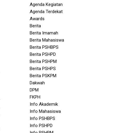
Agenda Kegiatan
Agenda Terdekat
Awards
Berita
Berita Imamah
Berita Mahasiswa
Berita PSHBPS
Berita PSHPD
Berita PSHPM
)
Berita PSHPS
m
Berita PSKPM
.
Dakwah
,
DPM
FKPH
r
Info Akademik
a
Info Mahasiswa
u
Info PSHBPS
Info PSHPD
H
Info PSHPM