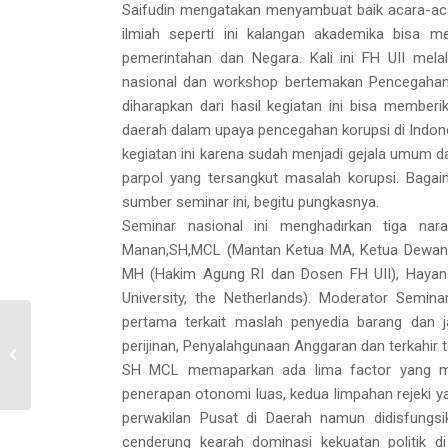
Saifudin mengatakan menyambuat baik acara-aca
ilmiah seperti ini kalangan akademika bisa 
pemerintahan dan Negara. Kali ini FH UII mel
nasional dan workshop bertemakan Pencegahan 
diharapkan dari hasil kegiatan ini bisa member
daerah dalam upaya pencegahan korupsi di Indone
kegiatan ini karena sudah menjadi gejala umum 
parpol yang tersangkut masalah korupsi. Bagai
sumber seminar ini, begitu pungkasnya.
Seminar nasional ini menghadirkan tiga nar
Manan,SH,MCL (Mantan Ketua MA, Ketua Dewan 
MH (Hakim Agung RI dan Dosen FH UII), Hayan 
University, the Netherlands). Moderator Semin
pertama terkait maslah penyedia barang dan j
Academic Journey
perijinan, Penyalahgunaan Anggaran dan terkahir
CLDS FH UII bersama
SH MCL memaparkan ada lima factor yang men
Universitas Muria Kudus
penerapan otonomi luas, kedua limpahan rejeki y
perwakilan Pusat di Daerah namun didisfungsi
cenderung kearah dominasi kekuatan politik d