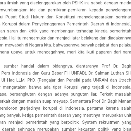
ra ilmiah yang diselenggarakan oleh PSHK ini, sebab dengan meid
menyumbangkan ide dan pemikiran-pemikiran kepada penyelengar
alui Pusat Studi Hukum dan Konstitusi menyelenggarakan semina
Korupsi dalam Penyelenggaraan Pemerintah Daerah di Indonesia’
ikan saran dan kritik yang membangun terhadap kinerja pemerinta
sia. Hal itu mengemuka dan menjadi latar belakang dari diadakanny
dan mewabah di Negara kita, bahwasannya banyak pejabat dan pelak
mana upaya untuk mencegahnya, mari kita ikuti paparan dari nar
a sumber handal dalam bidangnya, diantaranya Prof Dr. Bagi
Pers Indonesia dan Guru Besar FH UNPAD), Dr. Salman Luthan S
Ul Haq LLM, PhD. (Pengajar dan Peneliti pada UNRAM dan Utrec
ar mengatakan bahwa ada tiper Korupsi yang terjadi di Indonesia
asa, bersangkutan dengan adanya pungutan liar, Terkait masala
 terkait dengan maslah suap meyuap. Sementara Prof Dr. Bagir Mana
doron gterjadinya korupsi di Indonesia, pertama karena sala
ang banyak, ketiga pemerintah daerah yang mestinya merupakan uni
kan menjadi pemerintah yang berpolitik, System rekruitmen yan
i daerah sehingga merupakan sumber kekuatan politik yang bis