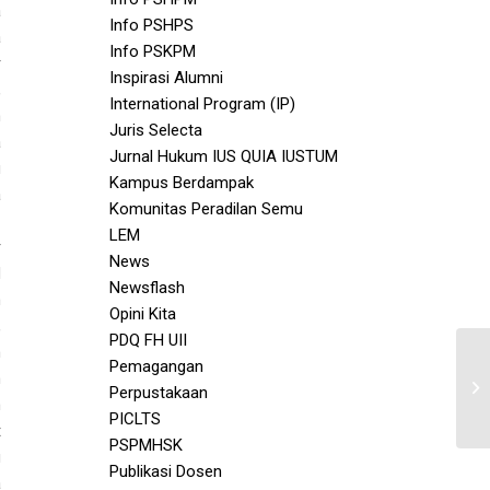
a
Info PSHPS
a
Info PSKPM
r
Inspirasi Alumni
,
International Program (IP)
h
Juris Selecta
a
Jurnal Hukum IUS QUIA IUSTUM
u
Kampus Berdampak
a
Komunitas Peradilan Semu
LEM
r
News
H
Newsflash
h
Opini Kita
,
PDQ FH UII
h
Pemagangan
n
Perpustakaan
h
PICLTS
t
PSPMHSK
g
Publikasi Dosen
a