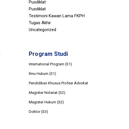
Pusdiklat
)
Pusdiklat
n
Testimoni Kawan Lama FKPH
Tugas Akhir
n
Uncategorized
i
u
u
Program Studi
k
n
International Program (S1)
n
Ilmu Hukum (S1)
0
a
Pendidikan Khusus Profesi Advokat
i
Magister Notariat (S2)
Magister Hukum (S2)
Doktor (S3)