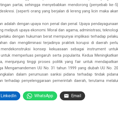
ntingan partai, sehingga menyebabkan mendorong (penyebab ke-5
skresi. (seperti orang yang berjalan di lereng yang licin maka aka
n adalah dengan upaya non penal dan penal. Upaya pendayagunaa
ng meliputi upaya ekonomi. Moral dan agama, administrasi, teknolog
 pelaku dengan hukuman berat mempunyai implikasi terhadap pelak
han dan mengiliminasi terjadinya praktek korupsi di daerah perl
 mendekonstruksi konsep kekuasaan sebagai instrument untu
n untuk memperluas pengaruh serta popularita. Kedua Meningkatka
ka, menjunjung tinggi proses politik yang fair untuk mendapatka
tiga Mengamandemen UU No. 31 tahun 1999 yang diubah UU No. 2
ngkalan dalam perumusan sanksi pidana terhadap tindak pidan
n terhadap penyelenggaraan pemerintah daerah, terutama melalu
LinkedIn
WhatsApp
Email