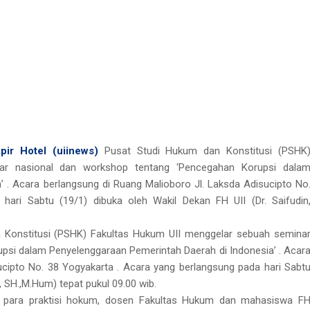
pir Hotel (uiinews)
Pusat Studi Hukum dan Konstitusi (PSHK
ar nasional dan workshop tentang ‘Pencegahan Korupsi dala
 . Acara berlangsung di Ruang Malioboro Jl. Laksda Adisucipto No
ari Sabtu (19/1) dibuka oleh Wakil Dekan FH UII (Dr. Saifudin
 Konstitusi (PSHK) Fakultas Hukum UII menggelar sebuah semina
psi dalam Penyelenggaraan Pemerintah Daerah di Indonesia’ . Acar
ucipto No. 38 Yogyakarta . Acara yang berlangsung pada hari Sabt
n, SH.,M.Hum) tepat pukul 09.00 wib.
ari para praktisi hokum, dosen Fakultas Hukum dan mahasiswa F