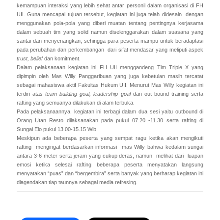
kemampuan interaksi yang lebih sehat antar personil dalam organisasi di FH
UII. Guna mencapai tujuan tersebut, kegiatan ini juga telah didesain dengan
menggunakan pola-pola yang diberi muatan tentang pentingnya kerjasama
dalam sebuah tim yang solid namun diselenggarakan dalam suasana yang
santai dan menyenangkan, sehingga para peserta mampu untuk beradaptasi
pada perubahan dan perkembangan dari sifat mendasar yang meliputi aspek
trust, belief
dan komitment.
Dalam pelaksanaan kegiatan ini FH UII menggandeng Tim Triple X yang
dipimpin oleh Mas Willy Panggaribuan yang juga kebetulan masih tercatat
sebagai mahasiswa aktif Fakultas Hukum UII. Menurut Mas Willy kegiatan ini
terdiri atas
team building goal, leadership goal
dan
out bound training
serta
rafting yang semuanya dilakukan di alam terbuka.
Pada pelaksanaannya, kegiatan ini terbagi dalam dua sesi yaitu outbound di
Orang Utan Resto dilaksanakan pada pukul 07.20 -11.30 serta rafting di
Sungai Elo pukul 13.00-15.15 Wib.
Meskipun ada beberapa peserta yang sempat ragu ketika akan mengikuti
rafting mengingat berdasarkan informasi mas Willy bahwa kedalam sungai
antara 3-6 meter serta jeram yang cukup deras, namun melihat dari luapan
emosi ketika selesai rafting beberapa peserta menyatakan langsung
menyatakan “puas” dan “bergembira” serta banyak yang berharap kegiatan ini
diagendakan tiap taunnya sebagai media refresing.