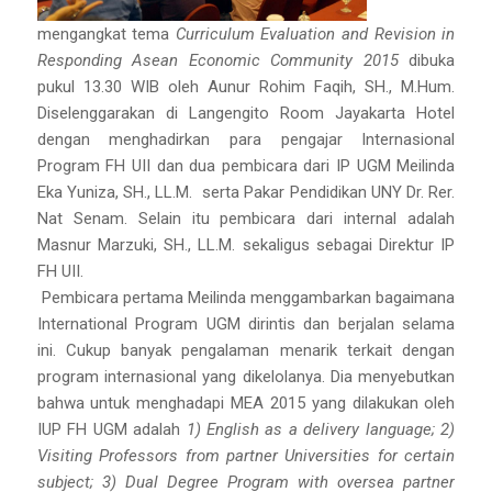
mengangkat tema
Curriculum Evaluation and Revision in
Responding Asean Economic Community 2015
dibuka
pukul 13.30 WIB oleh Aunur Rohim Faqih, SH., M.Hum.
Diselenggarakan di Langengito Room Jayakarta Hotel
dengan menghadirkan para pengajar Internasional
Program FH UII dan dua pembicara dari IP UGM Meilinda
Eka Yuniza, SH., LL.M. serta Pakar Pendidikan UNY Dr. Rer.
Nat Senam. Selain itu pembicara dari internal adalah
Masnur Marzuki, SH., LL.M. sekaligus sebagai Direktur IP
FH UII.
Pembicara pertama Meilinda menggambarkan bagaimana
International Program UGM dirintis dan berjalan selama
ini. Cukup banyak pengalaman menarik terkait dengan
program internasional yang dikelolanya. Dia menyebutkan
bahwa untuk menghadapi MEA 2015 yang dilakukan oleh
IUP FH UGM adalah
1) English as a delivery language; 2)
Visiting Professors from partner Universities for certain
subject; 3) Dual Degree Program with oversea partner