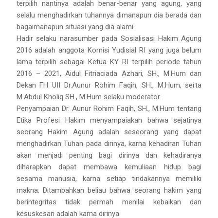
terpilih nantinya adalah benar-benar yang agung, yang
selalu menghadirkan tuhannya dimanapun dia berada dan
bagaimanapun situasi yang dia alami.
Hadir selaku narasumber pada Sosialisasi Hakim Agung
2016 adalah anggota Komisi Yudisial RI yang juga belum
lama terpilih sebagai Ketua KY RI terpilih periode tahun
2016 – 2021, Aidul Fitriaciada Azhari, SH., M.Hum dan
Dekan FH UII Dr.Aunur Rohim Faqih, SH., M.Hum, serta
M.Abdul Kholiq SH., M.Hum selaku moderator.
Penyampaian Dr. Aunur Rohim Faqih, SH., M.Hum tentang
Etika Profesi Hakim menyampaiakan bahwa sejatinya
seorang Hakim Agung adalah seseorang yang dapat
menghadirkan Tuhan pada dirinya, karna kehadiran Tuhan
akan menjadi penting bagi dirinya dan kehadiranya
diharapkan dapat membawa kemuliaan hidup bagi
sesama manusia, karna setiap tindakannya memiliki
makna. Ditambahkan beliau bahwa seorang hakim yang
berintegritas tidak permah menilai kebaikan dan
kesuskesan adalah karna dirinya.