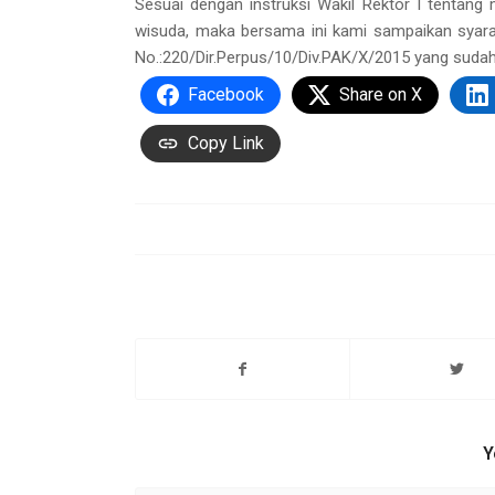
Sesuai dengan instruksi Wakil Rektor I tentan
wisuda, maka bersama ini kami sampaikan syara
No.:220/Dir.Perpus/10/Div.PAK/X/2015 yang sudah
Facebook
Share on X
Copy Link
Y