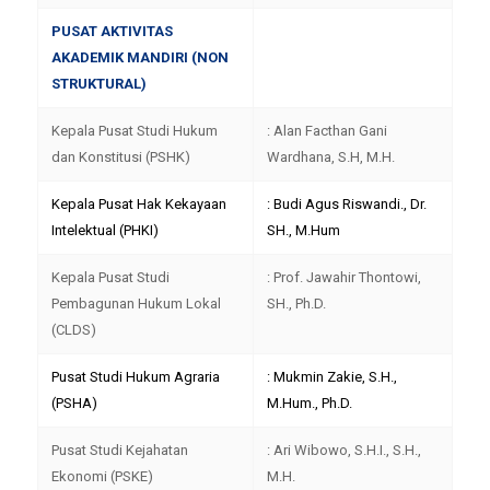
PUSAT AKTIVITAS
AKADEMIK MANDIRI (NON
STRUKTURAL)
Kepala Pusat Studi Hukum
: Alan Facthan Gani
dan Konstitusi (PSHK)
Wardhana, S.H, M.H.
Kepala Pusat Hak Kekayaan
: Budi Agus Riswandi., Dr.
Intelektual (PHKI)
SH., M.Hum
Kepala Pusat Studi
: Prof. Jawahir Thontowi,
Pembagunan Hukum Lokal
SH., Ph.D.
(CLDS)
Pusat Studi Hukum Agraria
: Mukmin Zakie, S.H.,
(PSHA)
M.Hum., Ph.D.
Pusat Studi Kejahatan
: Ari Wibowo, S.H.I., S.H.,
Ekonomi (PSKE)
M.H.