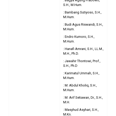
: Bagya Agung Prabowo,
S.H., M.Hum.
: Bambang Sutiyoso, S.H.,
M.Hum.
: Budi Agus Riswandi, S.H.,
M.Hum.
: Endro Kumoro, S.H.,
M.Hum.
: Hanafi Amrani, S.H., LL.M.,
M.H., Ph.D.
: Jawahir Thontowi, Prof.,
S.H., Ph.D
: Karimatul Ummah, S.H.,
M.Hum.
: M. Abdul Kholiq, S.H.,
M.Hum.
: M. Arif Setiawan, Dr., S.H.,
M.H.
: Masyhud Asyhari, S.H.,
M.Kn.