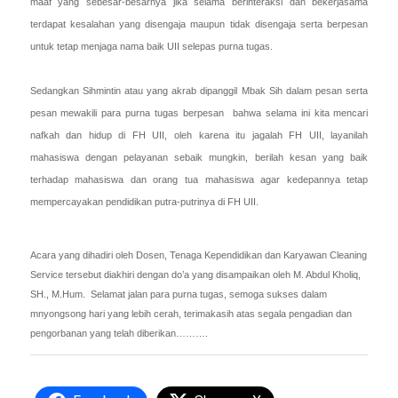
maaf yang sebesar-besarnya jika selama berinteraksi dan bekerjasama
terdapat kesalahan yang disengaja maupun tidak disengaja serta berpesan
untuk tetap menjaga nama baik UII selepas purna tugas.
Sedangkan Sihmintin atau yang akrab dipanggil Mbak Sih dalam pesan serta
pesan mewakili para purna tugas berpesan bahwa selama ini kita mencari
nafkah dan hidup di FH UII, oleh karena itu jagalah FH UII, layanilah
mahasiswa dengan pelayanan sebaik mungkin, berilah kesan yang baik
terhadap mahasiswa dan orang tua mahasiswa agar kedepannya tetap
mempercayakan pendidikan putra-putrinya di FH UII.
Acara yang dihadiri oleh Dosen, Tenaga Kependidikan dan Karyawan Cleaning
Service tersebut diakhiri dengan do’a yang disampaikan oleh M. Abdul Kholiq,
SH., M.Hum. Selamat jalan para purna tugas, semoga sukses dalam
mnyongsong hari yang lebih cerah, terimakasih atas segala pengadian dan
pengorbanan yang telah diberikan……….