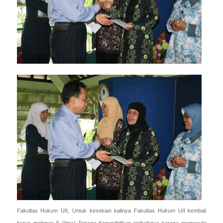
Fakultas Hukum UII, Untuk kesekian kalinya Fakultas Hukum UII kembali
harus melepas 5 (lima) Tenaga Kependidikan terbaiknya karena memasuki