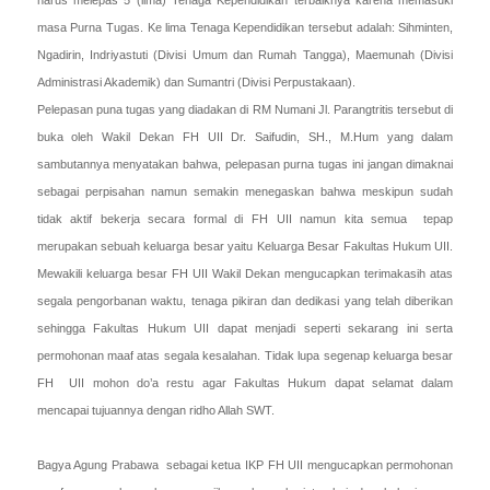
masa Purna Tugas. Ke lima Tenaga Kependidikan tersebut adalah: Sihminten,
Ngadirin, Indriyastuti (Divisi Umum dan Rumah Tangga), Maemunah (Divisi
Administrasi Akademik) dan Sumantri (Divisi Perpustakaan).
Pelepasan puna tugas yang diadakan di RM Numani Jl. Parangtritis tersebut di
buka oleh Wakil Dekan FH UII Dr. Saifudin, SH., M.Hum yang dalam
sambutannya menyatakan bahwa, pelepasan purna tugas ini jangan dimaknai
sebagai perpisahan namun semakin menegaskan bahwa meskipun sudah
tidak aktif bekerja secara formal di FH UII namun kita semua tepap
merupakan sebuah keluarga besar yaitu Keluarga Besar Fakultas Hukum UII.
Mewakili keluarga besar FH UII Wakil Dekan mengucapkan terimakasih atas
segala pengorbanan waktu, tenaga pikiran dan dedikasi yang telah diberikan
sehingga Fakultas Hukum UII dapat menjadi seperti sekarang ini serta
permohonan maaf atas segala kesalahan. Tidak lupa segenap keluarga besar
FH UII mohon do’a restu agar Fakultas Hukum dapat selamat dalam
mencapai tujuannya dengan ridho Allah SWT.
Bagya Agung Prabawa sebagai ketua IKP FH UII mengucapkan permohonan