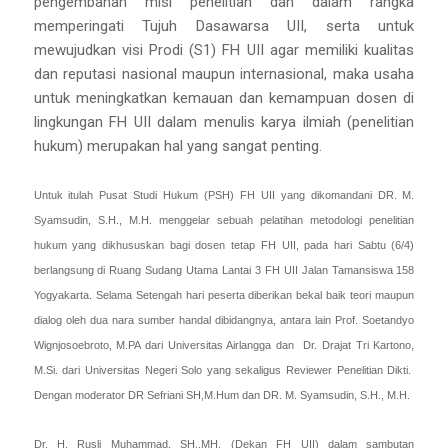
pengembanan misi penelitian dan dalam rangka
memperingati Tujuh Dasawarsa UII, serta untuk
mewujudkan visi Prodi (S1) FH UII agar memiliki kualitas
dan reputasi nasional maupun internasional, maka usaha
untuk meningkatkan kemauan dan kemampuan dosen di
lingkungan FH UII dalam menulis karya ilmiah (penelitian
hukum) merupakan hal yang sangat penting.
Untuk itulah Pusat Studi Hukum (PSH) FH UII yang dikomandani DR. M.
Syamsudin, S.H., M.H. menggelar sebuah pelatihan metodologi penelitian
hukum yang dikhususkan bagi dosen tetap FH UII, pada hari Sabtu (6/4)
berlangsung di Ruang Sudang Utama Lantai 3 FH UII Jalan Tamansiswa 158
Yogyakarta. Selama Setengah hari peserta diberikan bekal baik teori maupun
dialog oleh dua nara sumber handal dibidangnya, antara lain Prof. Soetandyo
Wignjosoebroto, M.PA dari Universitas Airlangga dan Dr. Drajat Tri Kartono,
M.Si. dari Universitas Negeri Solo yang sekaligus Reviewer Penelitian Dikti.
Dengan moderator DR Sefriani SH,M.Hum dan DR. M. Syamsudin, S.H., M.H.
Dr. H. Rusli Muhammad, SH.,MH. (Dekan FH UII) dalam sambutan