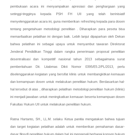
pembukaan acara ini menyampaikan apresiasi dan penghargaan yang
setinggi-tingginya kepada PSH FH UII yang telah berinisiatif
menyelenggarakan acara ini, guna memberikan refreshing kepada para dosen
tentang pengetahuan metodologi penelitian . Diharapkan para peseta bisa
memanfaatkan pelatihan ini dengan baik. Lebih lanjut dipaparkan oleh Dekan
bahwa pelatihan ini sebagai upaya untuk menyambut tawaran Direktorat
Jenderal Pendidikan Tinggi dalam rangka penerimaan proposal penelitian
desentralisasi dan kompetitif nasional tahun 2013 sebagaimana surat
pemberitahuan Dit. Litabmas Dikti Nomor 0395/E5.2/PL/2013, perlu
diselenggarakan kegiatan yang bersifat klinis untuk membangkitkan kemauan
dan kemampuan dosen untuk melakukan penelitian hukum. Berdasarkan hal-
hal tersebut di atas , diharapkan pelatihan metodologi penelitian hukum (klinis)
ini menjadi jawaban untuk meningkatkan kemauan beserta kemampuan dosen
Fakultas Hukum UII untuk melakukan penelitian hukum.
Ratna Hartanto, SH., LL.M. selaku Ketua panitia mengatakan bahwa tujuan
dan target kegiatan pelatihan adalah untuk memberikan pemahaman dasar-
dasar filosofi penelitian hukum dalam hal ini mengenali berbagai konsep hukum