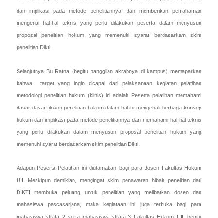
dan implikasi pada metode penelitiannya; dan memberikan pemahaman
mengenai hal-hal teknis yang perlu dilakukan peserta dalam menyusun
proposal penelitian hokum yang memenuhi syarat berdasarkam skim
penelitian Dikti.
Selanjutnya Bu Ratna (begitu panggilan akrabnya di kampus) memaparkan
bahwa target yang ingin dicapai dari pelaksanaan kegiatan pelatihan
metodologi penelitian hukum (klinis) ini adalah Peserta pelatihan memahami
dasar-dasar filosofi penelitian hukum dalam hal ini mengenali berbagai konsep
hukum dan implikasi pada metode penelitiannya dan memahami hal-hal teknis
yang perlu dilakukan dalam menyusun proposal penelitian hukum yang
memenuhi syarat berdasarkam skim penelitian Dikti.
Adapun Peserta Pelatihan ini diutamakan bagi para dosen Fakultas Hukum
UII. Meskipun demikian, mengingat skim penawaran hibah penelitian dari
DIKTI membuka peluang untuk penelitian yang melibatkan dosen dan
mahasiswa pascasarjana, maka kegiataan ini juga terbuka bagi para
mahasiswa strata 2 serta mahasiswa strata 3 Fakultas Hukum UII, begitu