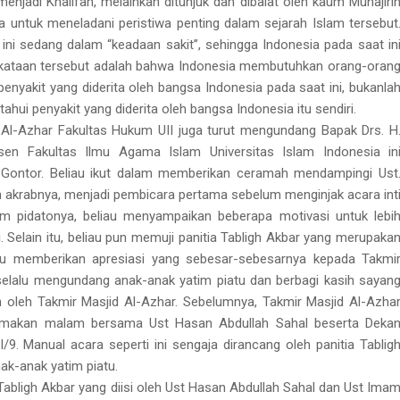
menjadi Khalifah, melainkan ditunjuk dan dibaiat oleh kaum Muhajiri
ya untuk meneladani peristiwa penting dalam sejarah Islam tersebut
i sedang dalam “keadaan sakit”, sehingga Indonesia pada saat in
kataan tersebut adalah bahwa Indonesia membutuhkan orang-oran
yakit yang diderita oleh bangsa Indonesia pada saat ini, bukanla
ui penyakit yang diderita oleh bangsa Indonesia itu sendiri.
d Al-Azhar Fakultas Hukum UII juga turut mengundang Bapak Drs. H
en Fakultas Ilmu Agama Islam Universitas Islam Indonesia in
ontor. Beliau ikut dalam memberikan ceramah mendampingi Ust
n akrabnya, menjadi pembicara pertama sebelum menginjak acara int
lam pidatonya, beliau menyampaikan beberapa motivasi untuk lebi
ri. Selain itu, beliau pun memuji panitia Tabligh Akbar yang merupaka
iau memberikan apresiasi yang sebesar-sebesarnya kepada Takmi
selalu mengundang anak-anak yatim piatu dan berbagi kasih sayan
 oleh Takmir Masjid Al-Azhar. Sebelumnya, Takmir Masjid Al-Azha
 makan malam bersama Ust Hasan Abdullah Sahal beserta Deka
/9. Manual acara seperti ini sengaja dirancang oleh panitia Tablig
ak-anak yatim piatu.
Tabligh Akbar yang diisi oleh Ust Hasan Abdullah Sahal dan Ust Ima