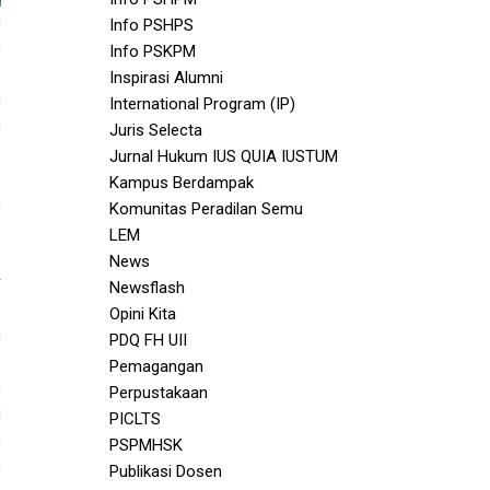
a
Info PSHPS
n
Info PSKPM
Inspirasi Alumni
a
International Program (IP)
g
Juris Selecta
s
Jurnal Hukum IUS QUIA IUSTUM
.
Kampus Berdampak
m
Komunitas Peradilan Semu
LEM
s
News
r
Newsflash
-
Opini Kita
a
PDQ FH UII
Pemagangan
n
Perpustakaan
i
PICLTS
h
PSPMHSK
h
Publikasi Dosen