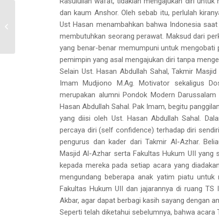
Rasulullah wafat, tidaklah mengajukan diri untuk 
dan kaum Anshor. Oleh sebab itu, perlulah kiran
Pengumuman Shut
Ust Hasan menambahkan bahwa Indonesia saat in
Down Server BSI
membutuhkan seorang perawat. Maksud dari per
yang benar-benar memumpuni untuk mengobati pen
pemimpin yang asal mengajukan diri tanpa mengetah
Selain Ust. Hasan Abdullah Sahal, Takmir Masji
Imam Mudjiono M.Ag. Motivator sekaligus Dos
merupakan alumni Pondok Modern Darussalam G
Hasan Abdullah Sahal. Pak Imam, begitu panggila
yang diisi oleh Ust. Hasan Abdullah Sahal. Da
percaya diri (self confidence) terhadap diri sendi
pengurus dan kader dari Takmir Al-Azhar. Bel
Masjid Al-Azhar serta Fakultas Hukum UII yang 
kepada mereka pada setiap acara yang diadakan
mengundang beberapa anak yatim piatu untuk
Fakultas Hukum UII dan jajarannya di ruang TS II
Akbar, agar dapat berbagi kasih sayang dengan an
Seperti telah diketahui sebelumnya, bahwa acara 