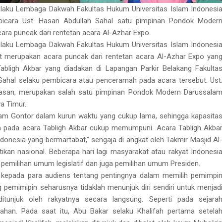
selaku Lembaga Dakwah Fakultas Hukum Universitas Islam Indonesi
icara Ust. Hasan Abdullah Sahal satu pimpinan Pondok Moder
ra puncak dari rentetan acara Al-Azhar Expo.
selaku Lembaga Dakwah Fakultas Hukum Universitas Islam Indonesi
t merupakan acara puncak dari rentetan acara Al-Azhar Expo yan
Tabligh Akbar yang diadakan di Lapangan Parkir Belakang Fakulta
Sahal selaku pembicara atau penceramah pada acara tersebut. Ust
Hasan, merupakan salah satu pimpinan Pondok Modern Darussala
a Timur.
m Gontor dalam kurun waktu yang cukup lama, sehingga kapasita
a pada acara Tabligh Akbar cukup memumpuni. Acara Tabligh Akba
onesia yang bermartabat,” sengaja di angkat oleh Takmir Masjid Al
tikan nasional. Beberapa hari lagi masyarakat atau rakyat Indonesi
pemilihan umum legislatif dan juga pemilihan umum Presiden.
kepada para audiens tentang pentingnya dalam memilih pemimpi
emimipin seharusnya tidaklah menunjuk diri sendiri untuk menjad
itunjuk oleh rakyatnya secara langsung. Seperti pada sejara
han. Pada saat itu, Abu Bakar selaku Khalifah pertama setela