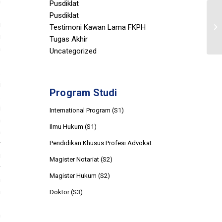
n
Pusdiklat
.
Pusdiklat
i
Testimoni Kawan Lama FKPH
g
Tugas Akhir
h
Uncategorized
.
i
Program Studi
.
i
International Program (S1)
h
Ilmu Hukum (S1)
n
Pendidikan Khusus Profesi Advokat
r
g
Magister Notariat (S2)
r
Magister Hukum (S2)
n
h
Doktor (S3)
m