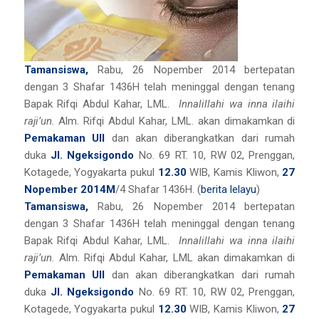
Tamansiswa,
Rabu, 26 Nopember 2014 bertepatan
dengan 3 Shafar 1436H telah meninggal dengan tenang
Bapak Rifqi Abdul Kahar, LML.
Innalillahi wa inna ilaihi
raji’un.
Alm. Rifqi Abdul Kahar, LML. akan dimakamkan di
Pemakaman UII
dan akan diberangkatkan dari rumah
duka
Jl. Ngeksigondo
No. 69 RT. 10, RW 02, Prenggan,
Kotagede, Yogyakarta pukul
12.30
WIB, Kamis Kliwon,
27
Nopember 2014M
/4 Shafar 1436H. (
berita lelayu
)
Tamansiswa,
Rabu, 26 Nopember 2014 bertepatan
dengan 3 Shafar 1436H telah meninggal dengan tenang
Bapak Rifqi Abdul Kahar, LML.
Innalillahi wa inna ilaihi
raji’un.
Alm. Rifqi Abdul Kahar, LML akan dimakamkan di
Pemakaman UII
dan akan diberangkatkan dari rumah
duka
Jl. Ngeksigondo
No. 69 RT. 10, RW 02, Prenggan,
Kotagede, Yogyakarta pukul
12.30
WIB, Kamis Kliwon,
27