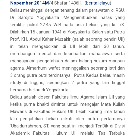
Nopember 2014M
/4 Shafar 1436H. (
berita lelayu
)
Beliau meninggal dengan tenang dalam perawatan di RSU.
Dr. Sardjito Yogyakarta. Menghembuskan nafas yang
terakhir pukul 22.45 WIB pada usia beliau yang ke 73.
Dilahirkan 15 Januari 1941 di Yogyakarta. Salah satu Putra
Prof. KH. Abdul Kahar Muzakir (salah seorang pendiri UII)
ini telah mengabdikan di UII lebih dari 30 tahun,
membangun mental dan kepribadian mahasiswa serta
mengajarkan pengetahuan dalam bidang hukum maupun
agama. Almarhum wafat meninggalkan seorang istri dan
3 orang putra putri tercintanya. Putra Kedua beliau masih
study di Inggris, sedangkan 2 putra yang lain tinggal
bersama beliau di Yogyakarta.
Beliau adalah dosen Fakultas Ilmu Agama Islam UII yang
ketika purna bhakti diminta untuk mengajar Mata Kuliah
Mawaris di Fakultas Hukum UII. Lebih kurang lima tahun
lalu pengabdian beliau diikuti oleh putra pertamanya
‘Ubaidurrahman, ST. yang saat ini menjadi TenDik di Divisi
Akademik Fakultas Hukum UII melalui Tes Terbuka