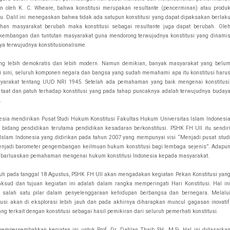
 oleh K. C. Wheare, bahwa konstitusi merupakan resultante (pencerminan) atau produ
entu. Dalil ini menegaskan bahwa tidak ada satupun konstitusi yang dapat dipaksakan berlak
tuhan masyarakat berubah maka konstitusi sebagai resultante juga dapat berubah. Ole
rkembangan dan tuntutan masyarakat guna mendorong terwujudnya konstitusi yang dinami
nya terwujudnya konstitusionalisme.
 yang lebih demokratis dan lebih modern. Namun demikian, banyak masyarakat yang belu
ari sini, seluruh komponen negara dan bangsa yang sudah memahami apa itu konstitusi haru
rakat tentang UUD NRI 1945. Setelah ada pemahaman yang baik mengenai konstitusi
taat dan patuh terhadap konstitusi yang pada tahap puncaknya adalah terwujudnya buday
.
onesia mendirikan Pusat Studi Hukum Konstitusi Fakultas Hukum Universitas Islam Indonesi
bidang pendidikan terutama pendidikan kesadaran berkonstitusi. PSHK FH UII itu sendir
Islam Indonesia yang didirikan pada tahun 2007 yang mempunyai visi “Menjadi pusat stud
menjadi barometer pengembangan keilmuan hukum konstitusi bagi lembaga sejenis”. Adapu
ebarluaskan pemahaman mengenai hukum konstitusi Indonesia kepada masyarakat.
uh pada tanggal 18 Agustus, PSHK FH UII akan mengadakan kegiatan Pekan Konstitusi yan
aksud dan tujuan kegiatan ini adalah dalam rangka memperingati Hari Konstitusi. Hal in
salah satu pilar dalam penyelenggaraan kehidupan berbangsa dan bernegara. Melalu
usi akan di eksplorasi lebih jauh dan pada akhirnya diharapkan muncul gagasan inovatif
g terkait dengan konstitusi sebagai hasil pemikiran dari seluruh pemerhati konstitusi.
mempersembahkan kegiatan ini untuk Prof. Dr. Dahlan Thaib SH., M.Si. Hal ini didasarka