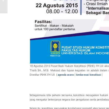
Menyisakan Problem
Ketatanegaraan
18 Agustus 2015 Pusat Studi Hukum Konstitusi (PSHK) FH UII aka
Thaib SH., M.Si. Maksud dan tujuan kegiatan ini adalah dalam 
Direktur PSHK FH UII. |
agenda acara
|
lomba esai konstitusi
|
Sebagaimana kita pahami bersama, konstitusi merupakan hukum d
yang mengatur bekerjanya negara dan pengaturan serta pembatas
Selain itu, konstitusi merupakan kristalisasi normatif atas tug