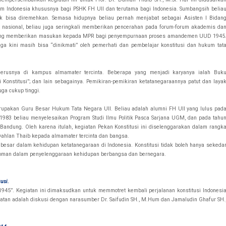
am Indonesia khususnya bagi PSHK FH UII dan terutama bagi Indonesia. Sumbangsih belia
ak bisa diremehkan. Semasa hidupnya beliau pernah menjabat sebagai Asisten I Bidan
t nasional, beliau juga seringkali memberikan pencerahan pada forum-forum akademis da
si, yang memberikan masukan kepada MPR bagi penyempurnaan proses amandemen UUD 1945
ngga kini masih bisa “dinikmati” oleh pemerhati dan pembelajar konstitusi dan hukum tat
nerusnya di kampus almamater tercinta. Beberapa yang menjadi karyanya ialah Buk
i Konstitusi”; dan lain sebagainya. Pemikiran-pemikiran ketatanegaraannya patut dan laya
uga cukup tinggi.
erupakan Guru Besar Hukum Tata Negara UII. Beliau adalah alumni FH UII yang lulus pad
1983 beliau menyelesaikan Program Studi Ilmu Politik Pasca Sarjana UGM, dan pada tahu
Bandung. Oleh karena itulah, kegiatan Pekan Konstitusi ini diselenggarakan dalam rangk
Dahlan Thaib kepada almamater tercinta dan bangsa.
besar dalam kehidupan ketatanegaraan di Indonesia. Konstitusi tidak boleh hanya sekeda
edoman dalam penyelenggaraan kehidupan berbangsa dan bernegara.
usi.
945”. Kegiatan ini dimaksudkan untuk memmotret kembali perjalanan konstitusi Indonesi
atan adalah diskusi dengan narasumber Dr. Saifudin SH., M.Hum dan Jamaludin Ghafur SH.