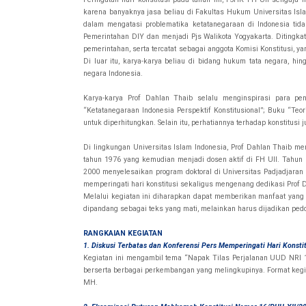
karena banyaknya jasa beliau di Fakultas Hukum Universitas Isl
dalam mengatasi problematika ketatanegaraan di Indonesia tid
Pemerintahan DIY dan menjadi Pjs Walikota Yogyakarta. Ditingka
pemerintahan, serta tercatat sebagai anggota Komisi Konstitu
Di luar itu, karya-karya beliau di bidang hukum tata negara, hi
negara Indonesia.
Karya-karya Prof Dahlan Thaib selalu menginspirasi para pe
“Ketatanegaraan Indonesia Perspektif Konstitusional”; Buku “Teor
untuk diperhitungkan. Selain itu, perhatiannya terhadap konstitusi j
Di lingkungan Universitas Islam Indonesia, Prof Dahlan Thaib m
tahun 1976 yang kemudian menjadi dosen aktif di FH UII. Tahun 
2000 menyelesaikan program doktoral di Universitas Padjadjaran 
memperingati hari konstitusi sekaligus mengenang dedikasi Prof 
Melalui kegiatan ini diharapkan dapat memberikan manfaat yang 
dipandang sebagai teks yang mati, melainkan harus dijadikan p
RANGKAIAN KEGIATAN
1. Diskusi Terbatas dan Konferensi Pers Memperingati Hari Konstit
Kegiatan ini mengambil tema “Napak Tilas Perjalanan UUD NRI 1
berserta berbagai perkembangan yang melingkupinya. Format kegi
MH.