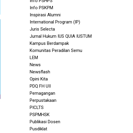
Info PSHPS
Info PSKPM
Inspirasi Alumni
International Program (IP)
Juris Selecta
Jurnal Hukum IUS QUIA IUSTUM
Kampus Berdampak
Komunitas Peradilan Semu
LEM
News
Newsflash
Opini Kita
PDQ FH UII
Pemagangan
Perpustakaan
PICLTS
PSPMHSK
Publikasi Dosen
Pusdiklat