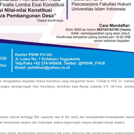
n mengadakan kegiatan Pekan Konstitusi yang mengambil tema: Tribute to Prof. Dr. Dahla
rangka memperingati Hari Konstitusi, demikian kata Anang Zubaidy, S.H., M.Hum. selak
asar, hukum tertinggi (the supreme law of the land), dan kesepakatan-kesepakatan dasa
an kekuasaan negara dan hubungan antara organ-organ negara dengan warga negara.
as negara dalam memberikan perlindungan hak asasi manusia dan melaksanakan pemerintaha