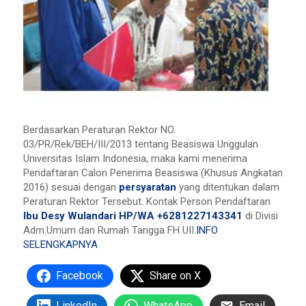
Berdasarkan Peraturan Rektor NO.
03/PR/Rek/BEH/III/2013 tentang Beasiswa Unggulan
Universitas Islam Indonesia, maka kami menerima
Pendaftaran Calon Penerima Beasiswa (Khusus Angkatan
2016) sesuai dengan
persyaratan
yang ditentukan dalam
Peraturan Rektor Tersebut. Kontak Person Pendaftaran
Ibu Desy Wulandari HP/WA +6281227143341
di Divisi
Adm.Umum dan Rumah Tangga FH UII.
INFO
SELENGKAPNYA
Facebook
Share on X
LinkedIn
WhatsApp
Email