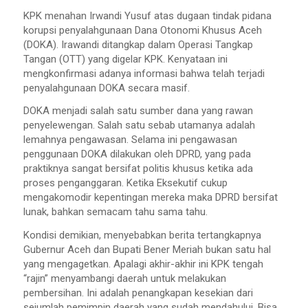
KPK menahan Irwandi Yusuf atas dugaan tindak pidana
korupsi penyalahgunaan Dana Otonomi Khusus Aceh
(DOKA). Irawandi ditangkap dalam Operasi Tangkap
Tangan (OTT) yang digelar KPK. Kenyataan ini
mengkonfirmasi adanya informasi bahwa telah terjadi
penyalahgunaan DOKA secara masif.
DOKA menjadi salah satu sumber dana yang rawan
penyelewengan. Salah satu sebab utamanya adalah
lemahnya pengawasan. Selama ini pengawasan
penggunaan DOKA dilakukan oleh DPRD, yang pada
praktiknya sangat bersifat politis khusus ketika ada
proses penganggaran. Ketika Eksekutif cukup
mengakomodir kepentingan mereka maka DPRD bersifat
lunak, bahkan semacam tahu sama tahu.
Kondisi demikian, menyebabkan berita tertangkapnya
Gubernur Aceh dan Bupati Bener Meriah bukan satu hal
yang mengagetkan. Apalagi akhir-akhir ini KPK tengah
“rajin” menyambangi daerah untuk melakukan
pembersihan. Ini adalah penangkapan kesekian dari
sejumlah pemimpin daerah yang sudah mendahului. Bisa