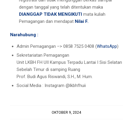
registrasi dan tidak mengunggah berkas sampai
dengan tanggal yang telah ditentukan maka
DIANGGAP TIDAK
MENGIKUTI
mata kuliah
Pemagangan dan mendapat
Nilai F.
Narahubung :
Admin Pemagangan –> 0858 7525 0408 (
WhatsApp
)
Sekretariatan Pemagangan
Unit LKBH FH UII Kampus Terpadu Lantai I Sisi Selatan
Sebelah Timur di samping Ruang
Prof. Budi Agus Riswandi, S.H., M. Hum.
Social Media : Instagram @lkbhfhuii
OKTOBER 9, 2024