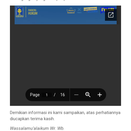
Demikian informasi ini kami sampaikan, atas perhatiannya
diucapkan terima kasih.
Wassalamu’alaikum Wr. Wb.