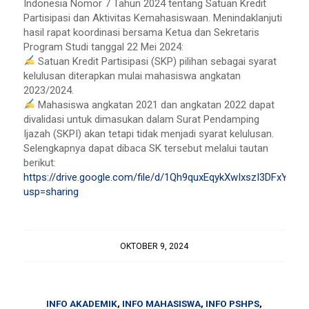
Indonesia Nomor 7 Tahun 2024 tentang Satuan Kredit
Partisipasi dan Aktivitas Kemahasiswaan. Menindaklanjuti
hasil rapat koordinasi bersama Ketua dan Sekretaris
Program Studi tanggal 22 Mei 2024:
Satuan Kredit Partisipasi (SKP) pilihan sebagai syarat
kelulusan diterapkan mulai mahasiswa angkatan
2023/2024.
Mahasiswa angkatan 2021 dan angkatan 2022 dapat
divalidasi untuk dimasukan dalam Surat Pendamping
Ijazah (SKPI) akan tetapi tidak menjadi syarat kelulusan.
Selengkapnya dapat dibaca SK tersebut melalui tautan
berikut:
https://drive.google.com/file/d/1Qh9quxEqykXwIxszI3DFxYxpI
usp=sharing
OKTOBER 9, 2024
INFO AKADEMIK
,
INFO MAHASISWA
,
INFO PSHPS
,