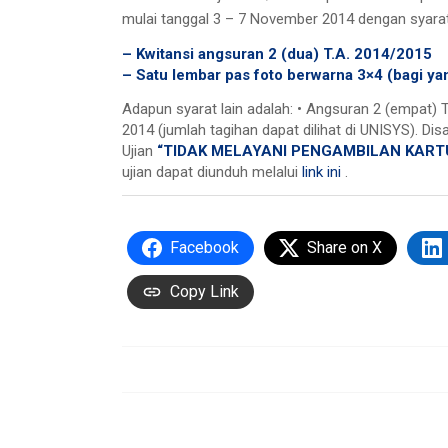
mulai tanggal 3 – 7 November 2014 dengan syarat
– Kwitansi angsuran 2 (dua) T.A. 2014/2015
– Satu lembar pas foto berwarna 3×4 (bagi ya
Adapun syarat lain adalah: • Angsuran 2 (empat) 
2014 (jumlah tagihan dapat dilihat di UNISYS). 
Ujian
“TIDAK MELAYANI PENGAMBILAN KART
ujian dapat diunduh melalui
link ini
.
Facebook
Share on X
Copy Link