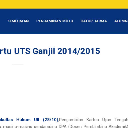
T
KEMITRAAN
PENJAMINAN MUTU
CATUR DARMA
ALUMN
rtu UTS Ganjil 2014/2015
akultas Hukum UII (28/10)
,Pengambilan Kartua Ujian Tenga
ada masing-masing pendamping DPA (Dosen Pembimbing Akademik