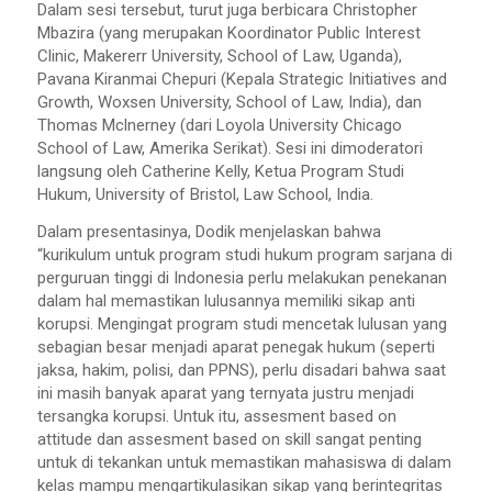
Dalam sesi tersebut, turut juga berbicara Christopher
Mbazira (yang merupakan Koordinator Public Interest
Clinic, Makererr University, School of Law, Uganda),
Pavana Kiranmai Chepuri (Kepala Strategic Initiatives and
Growth, Woxsen University, School of Law, India), dan
Thomas Mclnerney (dari Loyola University Chicago
School of Law, Amerika Serikat). Sesi ini dimoderatori
langsung oleh Catherine Kelly, Ketua Program Studi
Hukum, University of Bristol, Law School, India.
Dalam presentasinya, Dodik menjelaskan bahwa
“kurikulum untuk program studi hukum program sarjana di
perguruan tinggi di Indonesia perlu melakukan penekanan
dalam hal memastikan lulusannya memiliki sikap anti
korupsi. Mengingat program studi mencetak lulusan yang
sebagian besar menjadi aparat penegak hukum (seperti
jaksa, hakim, polisi, dan PPNS), perlu disadari bahwa saat
ini masih banyak aparat yang ternyata justru menjadi
tersangka korupsi. Untuk itu, assesment based on
attitude dan assesment based on skill sangat penting
untuk di tekankan untuk memastikan mahasiswa di dalam
kelas mampu mengartikulasikan sikap yang berintegritas