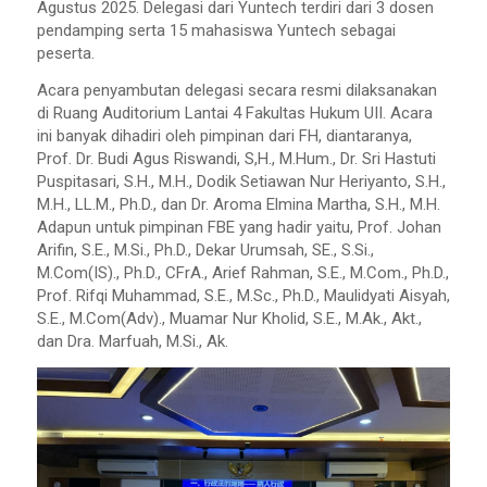
Agustus 2025. Delegasi dari Yuntech terdiri dari 3 dosen
pendamping serta 15 mahasiswa Yuntech sebagai
peserta.
Acara penyambutan delegasi secara resmi dilaksanakan
di Ruang Auditorium Lantai 4 Fakultas Hukum UII. Acara
ini banyak dihadiri oleh pimpinan dari FH, diantaranya,
Prof. Dr. Budi Agus Riswandi, S,H., M.Hum., Dr. Sri Hastuti
Puspitasari, S.H., M.H., Dodik Setiawan Nur Heriyanto, S.H.,
M.H., LL.M., Ph.D., dan Dr. Aroma Elmina Martha, S.H., M.H.
Adapun untuk pimpinan FBE yang hadir yaitu, Prof. Johan
Arifin, S.E., M.Si., Ph.D., Dekar Urumsah, SE., S.Si.,
M.Com(IS)., Ph.D., CFrA., Arief Rahman, S.E., M.Com., Ph.D.,
Prof. Rifqi Muhammad, S.E., M.Sc., Ph.D., Maulidyati Aisyah,
S.E.,
M.Com
(Adv)., Muamar Nur Kholid, S.E., M.Ak., Akt.,
dan Dra. Marfuah, M.Si., Ak.