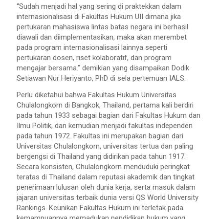
“Sudah menjadi hal yang sering di praktekkan dalam
internasionalisasi di Fakultas Hukum UII dimana jika
pertukaran mahasiswa lintas batas negara ini berhasil
diawali dan diimplementasikan, maka akan merembet
pada program internasionalisasi lainnya seperti
pertukaran dosen, riset kolaboratif, dan program
mengajar bersama.” demikian yang disampaikan Dodik
Setiawan Nur Heriyanto, PhD di sela pertemuan IALS.
Perlu diketahui bahwa Fakultas Hukum Universitas
Chulalongkorn di Bangkok, Thailand, pertama kali berdiri
pada tahun 1933 sebagai bagian dari Fakultas Hukum dan
Ilmu Politik, dan kemudian menjadi fakultas independen
pada tahun 1972. Fakultas ini merupakan bagian dari
Universitas Chulalongkorn, universitas tertua dan paling
bergengsi di Thailand yang didirikan pada tahun 1917.
Secara konsisten, Chulalongkorn menduduki peringkat
teratas di Thailand dalam reputasi akademik dan tingkat
penerimaan lulusan oleh dunia kerja, serta masuk dalam
jajaran universitas terbaik dunia versi QS World University
Rankings. Keunikan Fakultas Hukum ini terletak pada
kemampuannya memadukan pendidikan hukum yang