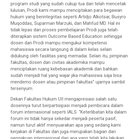
program studi yang sudah cukup tua dan telah mencetak
lulusan, Prodi kami mampu menciptakan para begawan
hukum yang berintegritas seperti Artidjo Alkotsar, Busyro
Muqoddas, Suparman Marzuki, dan Mahfud MD. Hal ini
tidak lepas dari proses pembelajaran Prodi juga telah
diterapkan sistem Outcome Based Education sehingga
dosen dan Prodi mampu mengukur kompetensi
mahasiswa secara langsung di dalam kelas selain
didukung oleh fasilitas yang memadai. Selain itu, pimpinan
fakultas, dosen dan civitas akademika mampu
menciptakan ruang kebebasan akademik dan bahkan
sudah menjadi hal yang wajar jika mahasiswa saja bisa
mendemo dosen atau pimpinan fakultas” ujarnya sambil
tersenyum.
Dekan Fakultas Hukum UII mengapresiasi salah satu
dosennya turut berpartisipasi menjadi pembicara dalam
forum internasional seperti IALS. “Keterlibatan kita dalam
forum ini tidak hanya sekedar menjadi peserta pasif,
namun turut aktif menyuarakan apa yang sedang kami
kerjakan di Fakultas dan juga merupakan bagian dari
pengakuan internasional dari apa yang telah kita lakukan